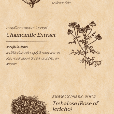
ฆ่าเชื้อแบคทีเรีย
สารสกัดจากดอกคาโมมายด์
Chamomile Extract
จากยุโรปตะวันตก
ช่วยให้ผิวแข็งแรง เนียนนุ่มชุ่มชื่น ลดการระคาย
เคือง การอักเสบ แพ้ มีฤทธิ์ต้านแบคทีเรีย ลด
รอยแผล
สารสกัดจากกุหลาบทะเลทราย
Trehalose (Rose of
Jericho)