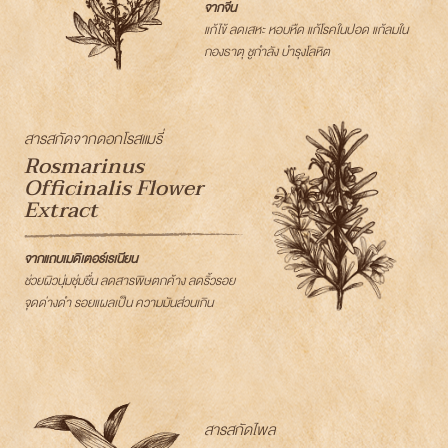
จากจีน
แก้ไข้ ลดเสหะ หอบหืด แก้โรคในปอด แก้ลมใน
กองธาตุ ชูกำลัง บำรุงโลหิต
สารสกัดจากดอกโรสแมรี่
Rosmarinus
Officinalis Flower
Extract
จากแถบเมดิเตอร์เรเนียน
ช่วยผิวนุ่มชุ่มชื่น ลดสารพิษตกค้าง ลดริ้วรอย
จุดด่างดำ รอยแผลเป็น ความมันส่วนเกิน
สารสกัดไพล