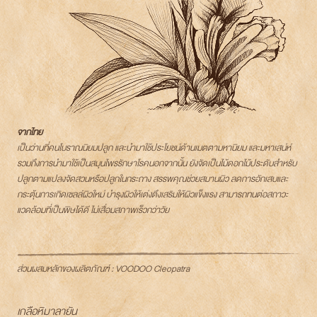
จากไทย
เป็นว่านที่คนโบราณนิยมปลูก และนำมาใช้ประโยชน์ด้านเมตตามหานิยม และมหาเสน่ห์
รวมถึงการนำมาใช้เป็นสมุนไพรรักษาโรคนอกจากนั้น ยังจัดเป็นไม้ดอกไม้ประดับสำหรับ
ปลูกตามแปลงจัดสวนหรือปลูกในกระถาง สรรพคุณช่วยสมานผิว ลดการอักเสบและ
กระตุ้นการเกิดเซลล์ผิวใหม่ บำรุงผิวให้เต่งตึงเสริมให้ผิวแข็งแรง สามารถทนต่อสถาวะ
แวดล้อมที่เป็นพิษได้ดี ไม่เสื่อมสภาพเร็วกว่าวัย
ส่วนผสมหลักของผลิตภัณฑ์ : VOODOO Cleopatra
เกลือหิมาลายัน