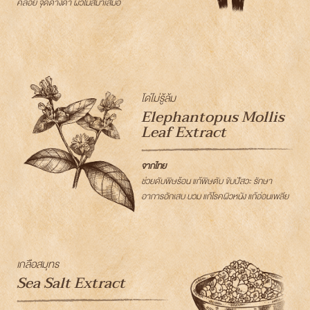
คล้อย จุดด่างดำ ผิวไม่สม่ำเสมอ
โด่ไม่รู้ล้ม
Elephantopus Mollis
Leaf Extract
จากไทย
ช่วยดับพิษร้อน แก้พิษตับ ขับปัสวะ รักษา
อาการอักเสบ บวม แก้โรคผิวหนัง แก้อ่อนเพลีย
เกลือสมุทร
Sea Salt Extract