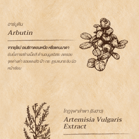
อาร์บูติน
Arbutin
จากยุโรป อเมริกาตอนเหนือ หรือแคนนาดา
ยับยั้งการสร้างเม็ดสี ต้านอนุมูลอิสระ ลดรอย
จุดด่างดำ รอยแดงสิว ฝ้า กระ รูขุมขนกระชับ ผิว
หน้าเรียบ
โกฏจุฬาลำพา (ชิงฮาว)
Artemisia Vulgaris
Extract