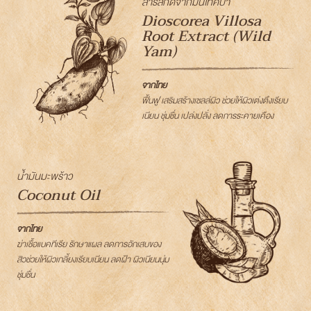
สารสกัดจากมันเทศป่า
Dioscorea Villosa
Root Extract (Wild
Yam)
จากไทย
ฟื้นฟู เสริมสร้างเซลล์ผิว ช่วยให้ผิวเต่งตึงเรียบ
เนียน ชุ่มชื่น เปล่งปลั่ง ลดการระคายเคือง
น้ำมันมะพร้าว
Coconut Oil
จากไทย
ฆ่าเชื้อแบคทีเรีย รักษาแผล ลดการอักเสบของ
สิวช่วยให้ผิวเกลี้ยงเรียบเนียน ลดฝ้า ผิวเนียนนุ่ม
ชุ่มชื่น