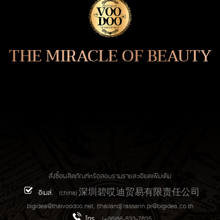
THE MIRACLE OF BEAUTY
สั่งซื้อผลิตภัณฑ์หรือสอบรามรายละเอียดเพิ่มเติม
อีเมล์.
(china) 深圳碧哎迪贸易有限责任公司
bigidea@thaivoodoo.net
, (thailand)
rassarin.pr@bigidea.co.th
โทร.
(+66)86-533-7635