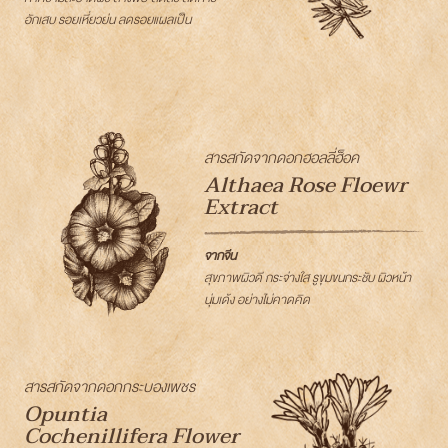
อักเสบ รอยเหี่ยวย่น ลดรอยแผลเป็น
สารสกัดจากดอกฮอลลี่ฮ็อค
Althaea Rose Floewr
Extract
จากจีน
สุขภาพผิวดี กระจ่างใส รูขุมขนกระชับ ผิวหน้า
นุ่มเด้ง อย่างไม่คาดคิด
สารสกัดจากดอกกระบองเพชร
Opuntia
Cochenillifera Flower