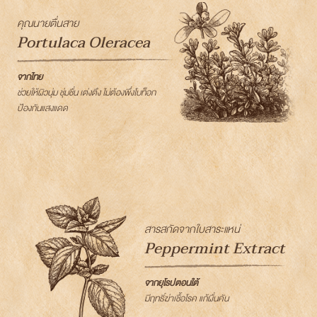
คุณนายตื่นสาย
Portulaca Oleracea
จากไทย
ช่วยให้ผิวนุ่ม ชุ่มชื่น เต่งตึง ไม่ต้องพึ่งโบท็อก
ป้องกันแสงแดด
สารสกัดจากใบสาระแหน่
Peppermint Extract
จากยุโรปตอนใต้
มีฤทธิ์ฆ่าเชื้อโรค แก้ผื่นคัน