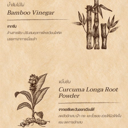
น้ำส้มไม้ใผ่
Bamboo Vinegar
จากจีน
ล้างสารพิษ ปรับสมดุลการไหลเวียนโลหิต
บรรเทาอาการเมื่อยล้า
ขมิ้นชัน
Curcuma Longa Root
Powder
จากเอเชียตะวันออกเฉียงใต้
ลดสิวอักเสบ ฝ้า กระ และริ้วรอย ช่วยให้ผิวให้แข็ง
แรง ลดการอักเสบ