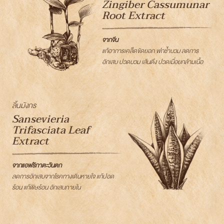
Zingiber Cassumunar
Root Extract
จากจีน
แก้อาการเคล็ดขัดยอก ฟกช้ำบวม ลดการ
อักเสบ ปวดบวม เส้นตึง ปวดเมื่อยกล้ามเนื้อ
ลิ้นมังกร
Sansevieria
Trifasciata Leaf
Extract
จากแอฟริกาตะวันตก
ลดการอักเสบจากโรคทางเดินหายใจ แก้ปอด
ร้อน แก้พิษร้อน อักเสบภายใน