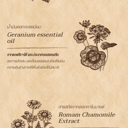
น้ำมันดอกเจอเรเนียม
Geranium essential
oil
จากแอฟริกาใต้ และประเทศออสเตรเลีย
ลดการอักเสบ ลดเลือนรอยแผล ช่วยให้ผ่อน
คลายตุ้นร่างกายให้ตื่นตัวช่วยให้มีสมาธิ
สารสกัดจากดอกคาโมมายด์
Romam Chamomile
Extract