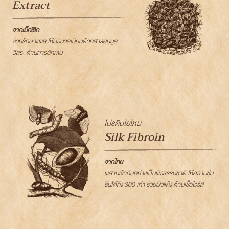
Extract
จากเม็กซิโก
ช่วยรักษาแผล ให้ผิวนวลเนียนด้วยสารอนุมูล
อิสระ ต้านการอักเสบ
โปรตีนไยไหม
Silk Fibroin
จากไทย
ผสานเข้ากับอย่างเป็นผิวธรรมชาติ ให้ความชุ่ม
ชื่นได้ถึง 300 เท่า ช่วยผิวแห้ง ต้านเชื้อไวรัส