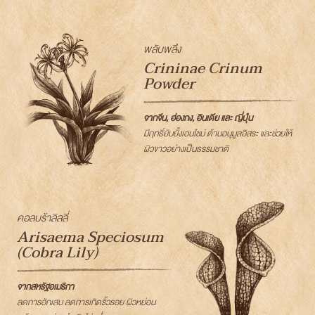
พลับพลึง
Crininae Crinum
Powder
จากจีน, ฮ่องกง, อินเดีย และ ญี่ปุ่น
มีฤทธิ์ยับยั้งเอนไซม์ ต้านอนุมูลอิสระ และช่วยให้
ผิวขาวอย่างเป็นธรรมชาติ
คอลบร้าลิลลี่
Arisaema Speciosum
(Cobra Lily)
จากสหรัฐอเมริกา
ลดการอักเสบ ลดการเกิดริ้วรอย ผิวหย่อน