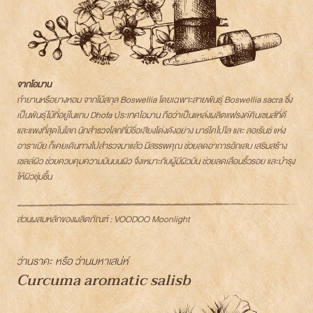
จากโอมาน
กำยานหรือยางหอม จากไม้สกุล Boswellia โดยเฉพาะสายพันธุ์ Boswellia sacra ซึ่ง
เป็นพันธุ์ไม้ที่อยู่ในแถบ Dhofa ประเทศโอมาน ถือว่าเป็นแหล่งผลิตแฟรงค์คินเซนส์ที่ดี
และแพงที่สุดในโลก นักสำรวจโลกที่มีชื่อเสียงโด่งดังอย่าง มาร์โคโปโล และ ลอเร้นซ์ แห่ง
อาราเบีย ก็เคยเดินทางไปสำรวจมาแล้ว มีสรรพคุณ ช่วยลดอาการอักเสบ เสริมสร้าง
เซลล์ผิว ช่วยควบคุมความมันบนผิว จึงเหมาะกับผู้มีผิวมัน ช่วยลดเลือนริ้วรอย และบำรุง
ให้ผิวชุ่มชื้น
ส่วนผสมหลักของผลิตภัณฑ์ : VOODOO Moonlight
ว่านราคะ หรือ ว่านมหาเสน่ห์
Curcuma aromatic salisb