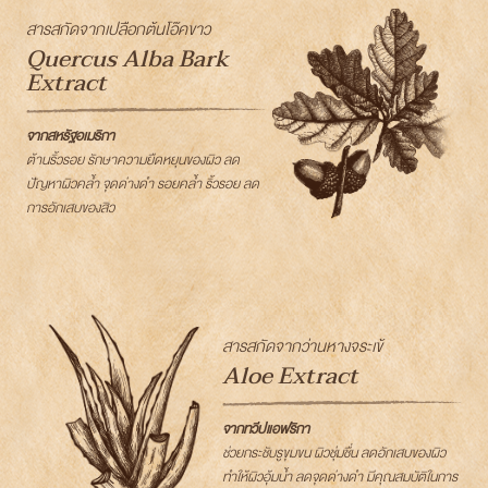
สารสกัดจากเปลือกต้นโอ๊คขาว
Quercus Alba Bark
Extract
จากสหรัฐอเมริกา
ต้านริ้วรอย รักษาความยืดหยุนของผิว ลด
ปัญหาผิวคล้ำ จุดด่างดำ รอยคล้ำ ริ้วรอย ลด
การอักเสบของสิว
สารสกัดจากว่านหางจระเข้
Aloe Extract
จากทวีปแอฟริกา
ช่วยกระชับรูขุมขน ผิวชุ่มชื่น ลดอักเสบของผิว
ทำให้ผิวอุ้มน้ำ ลดจุดด่างดำ มีคุณสมบัติในการ