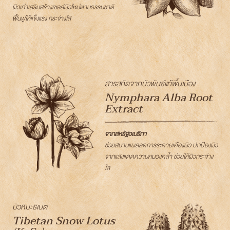
ผิวเก่าเสริมสร้างเซลล์ผิวใหม่ตามธรรมชาติ
ฟื้นฟูให้แข็งแรง กระจ่างใส
สารสกัดจากบัวพันธ์แท้พื้นเมือง
Nymphara Alba Root
Extract
จากสหรัฐอเมริกา
ช่วยสมานแผลลดการระคายเคืองผิว ปกป้องผิว
จากแสงแดดความหมองคล้ำ ช่วยให้ผิวกระจ่าง
ใส
บัวหิมะธิเบต
Tibetan Snow Lotus