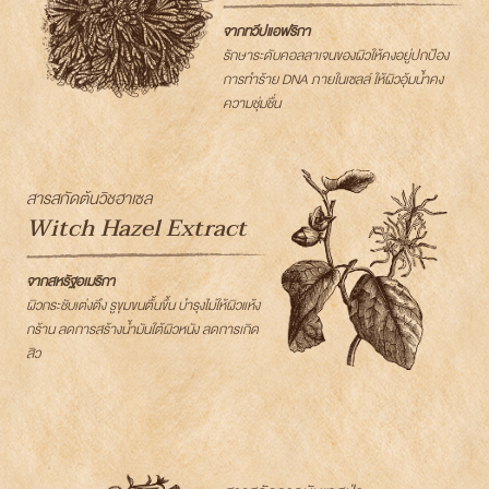
จากทวีปแอฟริกา
รักษาระดับคอลลาเจนของผิวให้คงอยู่ปกป้อง
การทำร้าย DNA ภายในเซลล์ ให้ผิวอุ้มน้ำคง
ความชุ่มชื่น
สารสกัดต้นวิชฮาเซล
Witch Hazel Extract
จากสหรัฐอเมริกา
ผิวกระชับเต่งตึง รูขุมขนตื้นขึ้น บำรุงไม่ให้ผิวแห้ง
กร้าน ลดการสร้างน้ำมันใต้ผิวหนัง ลดการเกิด
สิว