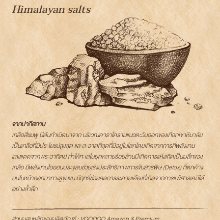
Himalayan salts
จากปากีสถาน
เกลือสีชมพู มีต้นกำเนิดมาจาก บริเวณคาราโครามแนวตะวันออกของเทือกเขาหิมาลัย
เป็นเกลือที่มีประโยชน์สูงสุด และสะอาดที่สุดที่มีอยู่ในโลกโดยเกิดจากการที่พลังงาน
แสงแดดจากพระอาทิตย์ ทำให้ทะเลในยุคหลายร้อยล้านปีเกิดการแห้งเกิดเป็นผลึกของ
เกลือ มีพลังงานไอออนประจุลบช่วยเร่งประสิทธิภาพการขับสารพิษ (Detox) ที่ตกค้าง
บนใบหน้าออกมาทางรูขุมขน มีฤทธิ์ช่วยลดการระคายเคืองที่เกิดจากการแพ้สารเคมีได้
อย่างล้ำลึก
ส่วนผสมหลักของผลิตภัณฑ์ : VOODOO Amezon & Premium