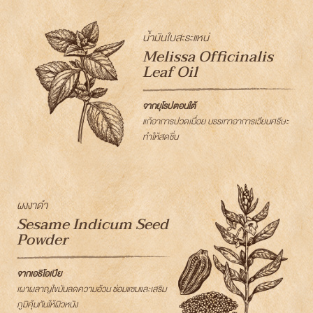
น้ำมันใบสะระแหน่
Melissa Officinalis
Leaf Oil
จากยุโรปตอนใต้
แก้อาการปวดเมื่อย บรรเทาอาการเวียนศรีษะ
ทำให้สดชื่น
ผงงาดำ
Sesame Indicum Seed
Powder
จากเอธิโอเปีย
เผาผลาญไขมันลดความอ้วน ซ่อมแซมและเสริม
ภูมิคุ้มกันให้ผิวหนัง