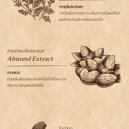
จากยุโรปตะวันตก
ปกป้องผิวจากมลภาวะ เพิ่มความแข็งแรงให้ผิว
ลดอักเสบของสิว ลดรอยแผลเป็น
สารสกัดเมล็ดอัลมอนด์
Almond Extract
จากสเปน
ผิวชุ่มชื่นเรียบเนียน ช่วยให้เนื้อเยื่อที่เกิดความ
เสียหาย เจริญเติบโตได้ดีขึ้น
ใบบัวบก