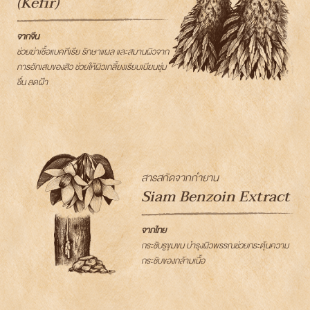
(Kefir)
จากจีน
ช่วยฆ่าเชื้อแบคทีเรีย รักษาแผล และสมานผิวจาก
การอักเสบของสิว ช่วยให้ผิวเกลี้ยงเรียบเนียนชุ่ม
ชื่น ลดฝ้า
สารสกัดจากกำยาน
Siam Benzoin Extract
จากไทย
กระชับรูขุมขน บำรุงผิวพรรณช่วยกระตุ้นความ
กระชับของกล้ามเนื้อ