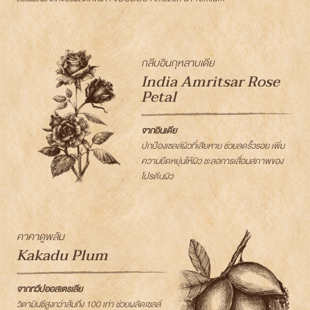
กลีบอินกุหลาบเดีย
India Amritsar Rose
Petal
จากอินเดีย
ปกป้องเซลล์ผิวที่เสียหาย ช่วยลดริ้่วรอย เพิ่ม
ความยืดหยุ่นให้ผิว ชะลอการเสื่อมสภาพของ
โปรตีนผิว
คาคาดูพลัม
Kakadu Plum
จากทวีปออสเตรเลีย
วิตามินซีสูงกว่าส้มถึง 100 เท่า ช่วยผลัดเซลล์