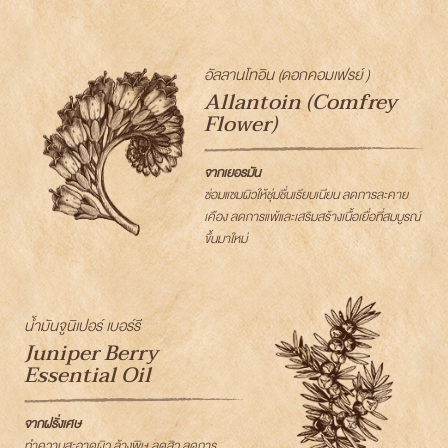
อัลลานโทอิน (ดอกคอมเฟรย์ )
Allantoin (Comfrey
Flower)
จากเยอรมัน
ซ่อมแซมผิวให้ชุ่มชื่นเรียบเนียน ลดการละคาย
เคือง ลดการแพ้และเสริมสร้างเนื้อเยื่อที่สมบูรณ์
ขึ้นมาใหม่
น้ำมันจูนิเปอร์ เบอร์รี
Juniper Berry
Essential Oil
จากฝรั่งเศษ
ทำความสะอาดผิว ล้างพิษ ลดสิว ลดการ