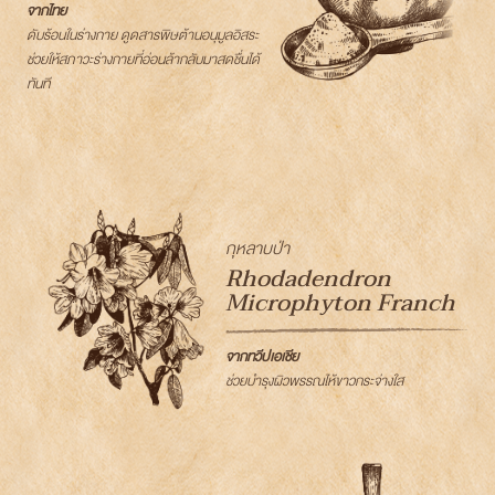
จากไทย
ดับร้อนในร่างกาย ดูดสารพิษต้านอนุมูลอิสระ
ช่วยให้สภาวะร่างกายที่อ่อนล้ากลับมาสดชื่นได้
ทันที
กุหลาบป่า
Rhodadendron
Microphyton Franch
จากทวีปเอเชีย
ช่วยบำรุงผิวพรรณไห้ขาวกระจ่างใส