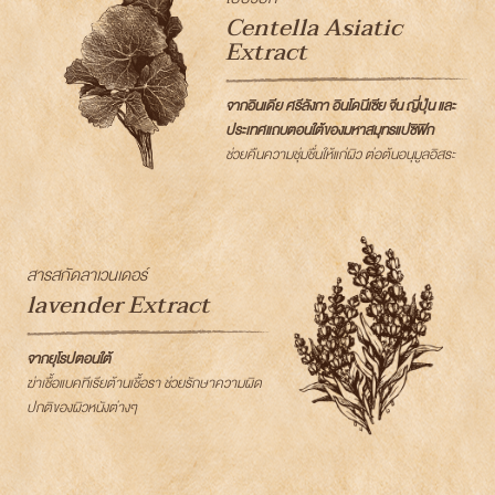
Centella Asiatic
Extract
จากอินเดีย ศรีลังกา อินโดนีเซีย จีน ญี่ปุ่น และ
ประเทศแถบตอนใต้ของมหาสมุทรแปซิฟิก
ช่วยคืนความชุ่มชื่นให้แก่ผิว ต่อต้นอนุมูลอิสระ
สารสกัดลาเวนเดอร์
lavender Extract
จากยุโรปตอนใต้
ฆ่าเชื้อแบคทีเรียต้านเชื้อรา ช่วยรักษาความผิด
ปกติของผิวหนังต่างๆ