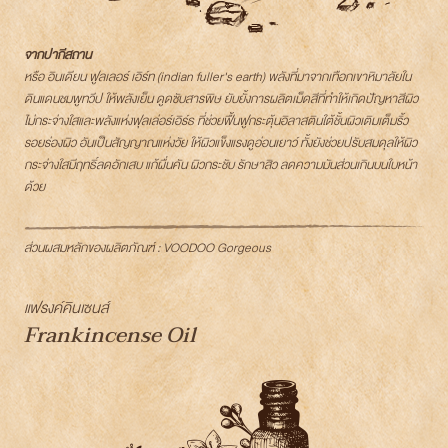
จากปากีสถาน
หรือ อินเดียน ฟูลเลอร์ เอิร์ท (indian fuller's earth) พลังที่มาจากเทือกเขาหิมาลัยใน
ดินแดนชมพูทวีป ให้พลังเย็น ดูดซับสารพิษ ยับยั้งการผลิตเม็ดสีที่ทำให้เกิดปัญหาสีผิว
ไม่กระจ่างใสและพลังแห่งฟุลเล่อร์เอิร์ธ ที่ช่วยฟื้นฟูกระตุ้นอิลาสตินใต้ชั้นผิวเติมเต็มริ้ว
รอยร่องผิว อันเป็นสัญญาณแห่งวัย ให้ผิวแข็งแรงดูอ่อนเยาว์ ทั้งยังช่วยปรับสมดุลให้ผิว
กระจ่างใสมีฤทธิ์ลดอักเสบ แก้ผื่นคัน ผิวกระชับ รักษาสิว ลดความมันส่วนเกินบนใบหน้า
ด้วย
ส่วนผสมหลักของผลิตภัณฑ์ : VOODOO Gorgeous
แฟรงค์คินเซนส์
Frankincense Oil