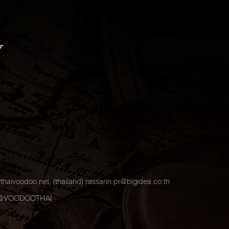
Y
thaivoodoo.net
, (thailand)
rassarin.pr@bigidea.co.th
@VOODOOTHAI